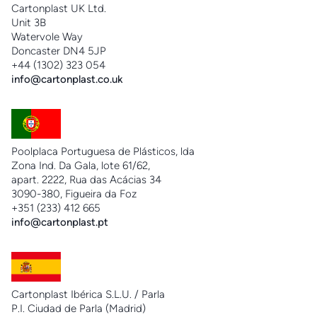
Cartonplast UK Ltd.
Unit 3B
Watervole Way
Doncaster DN4 5JP
+44 (1302) 323 054
info@cartonplast.co.uk
Poolplaca Portuguesa de Plásticos, lda
Zona Ind. Da Gala, lote 61/62,
apart. 2222, Rua das Acácias 34
3090-380, Figueira da Foz
+351 (233) 412 665
info@cartonplast.pt
Cartonplast Ibérica S.L.U. / Parla
P.I. Ciudad de Parla (Madrid)