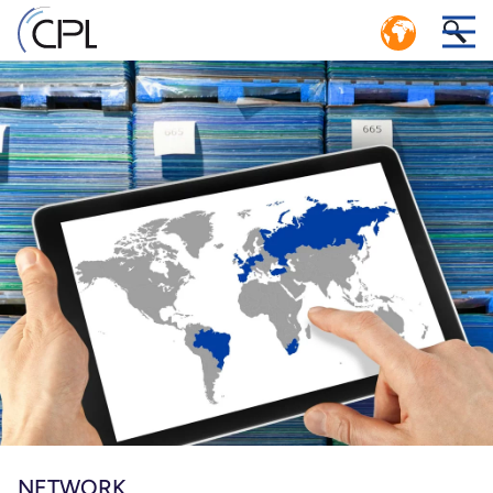
DÖNGÜSEL EKONOMİ: VERİMLİ KAPALI
1
DÖNGÜ LOJİSTİK SİSTEMİ
CPL HAVUZ YÖNETİMİ SERVİS MERKEZİ
.
i
ne
NETWORK