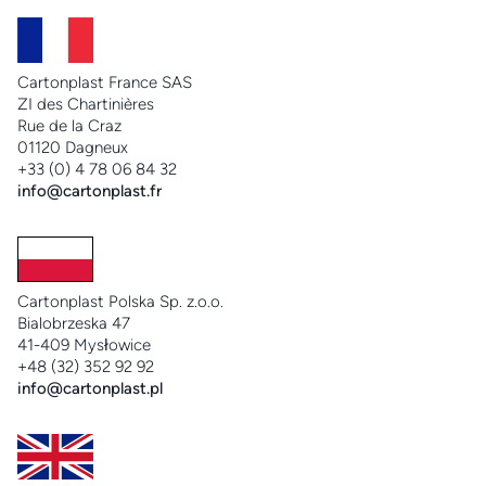
Cartonplast France SAS
ZI des Chartinières
Rue de la Craz
01120 Dagneux
+33 (0) 4 78 06 84 32
info@cartonplast.fr
Cartonplast Polska Sp. z.o.o.
Bialobrzeska 47
41-409 Mysłowice
+48 (32) 352 92 92
info@cartonplast.pl