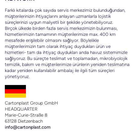
Farklı kıtalarda çok sayıda servis merkezimiz bulunduğundan,
arı
müşterilerinizin ihtiyaçlarını anlayan uzmanlarla lojistik
süreçlerinizi uygun maliyetli bir şekilde yönetebiliyoruz.
Birçok ülkede birden fazla servis merkezimizin bulunması,
hizmetlerimizin tamamının müşterilerimize max. 400 km
mesafede erişilebilir olmasını sağlıyor. Böylelikle
müşterilerimizin tam olarak ihtiyaç duydukları ürün ve
a
hizmetleri- tam da ihtiyaç duydukları anda havuz sistemimizle
i
sağlıyoruz. Bu süreçte teslimat ve toplamadan, mikrobiyolojik
temizlik, bakım ve müşterilerimize ürünlerin yeniden teslimatına
kadar yeniden kullanılabilir ambalaj ile ilgili tüm süreçleri
eri
yönetiyoruz.
k
ık
Cartonplast Group GmbH
HEADQUARTER
Marie-Curie-Straße 8
63128 Dietzenbach
info@cartonplast.com