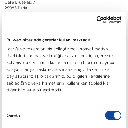
Calle Bruselas, 7
28983 Parla
+34 91 698 91 66
info@cartonplast.es
Bu web-sitesinde çerezler kullanılmaktadır
CPL Cartonplast Ambalaj Sanayi ve Ticaret A.S
İçeriği ve reklamları kişiselleştirmek, sosyal medya
Cerrah mahallesi,
özellikleri sunmak ve trafiği analiz etmek için çerezler
Menekşe caddesi No:1
kullanıyoruz. Sitemizi kullanımınızla ilgili bilgileri ayrıca
Pk 16415
sosyal medya, reklamcılık ve analiz iş ortaklarımızla
İnegöl/Bursa
paylaşabiliriz. İş ortaklarımız, bu bilgileri kendilerine
+90 (224) 777 0233
info.tr@cartonplast.com
sağladığınız veya hizmetlerini kullanırken topladıkları
diğer bilgilerle birleştirebilir.
Onay
Cartonplast Nederland B.V.
Gerekli
Seçimi
Zuiderlingedijk 32
BG 4211 Spijk