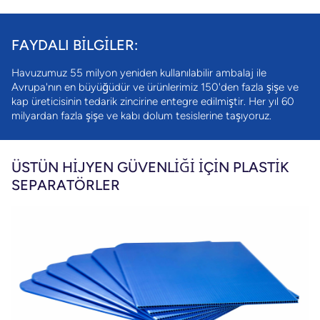
FAYDALI BILGILER:
Havuzumuz 55 milyon yeniden kullanılabilir ambalaj ile
Avrupa'nın en büyüğüdür ve ürünlerimiz 150'den fazla şişe ve
kap üreticisinin tedarik zincirine entegre edilmiştir. Her yıl 60
milyardan fazla şişe ve kabı dolum tesislerine taşıyoruz.
ÜSTÜN HİJYEN GÜVENLİĞİ İÇİN PLASTİK
SEPARATÖRLER