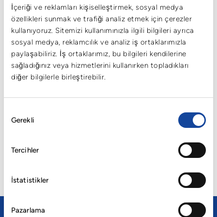
İçeriği ve reklamları kişiselleştirmek, sosyal medya
TAVALAR
özellikleri sunmak ve trafiği analiz etmek için çerezler
kullanıyoruz. Sitemizi kullanımınızla ilgili bilgileri ayrıca
sosyal medya, reklamcılık ve analiz iş ortaklarımızla
paylaşabiliriz. İş ortaklarımız, bu bilgileri kendilerine
sağladığınız veya hizmetlerini kullanırken topladıkları
diğer bilgilerle birleştirebilir.
Onay
Cartonplast plastik tavalar, hafif ambalajların güvenli taşınması
Gerekli
Seçimi
ve depolanması amacıyla özel olarak geliştirilmiştir.
Farklı tasarım ve teknik özellik seçenekleri sayesinde üretim,
Tercihler
depolama ve lojistik süreçlerinde maksimum verimlilik sağlar.
DETAYLI BİLGİ
İstatistikler
Pazarlama