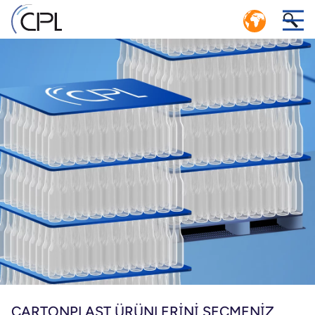
DÖNGÜSEL EKONOMİ: VERİMLİ KAPALI
1
DÖNGÜ LOJİSTİK SİSTEMİ
CPL HAVUZ YÖNETİMİ SERVİS MERKEZİ
.
i
ne
CARTONPLAST ÜRÜNLERİNİ SEÇMENİZ