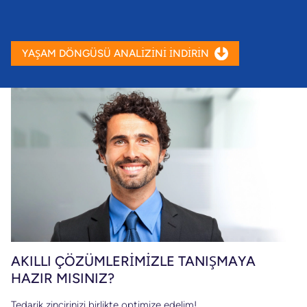
YAŞAM DÖNGÜSÜ ANALİZİNİ İNDİRİN
AKILLI ÇÖZÜMLERIMIZLE TANIŞMAYA
HAZIR MISINIZ?
Tedarik zincirinizi birlikte optimize edelim!