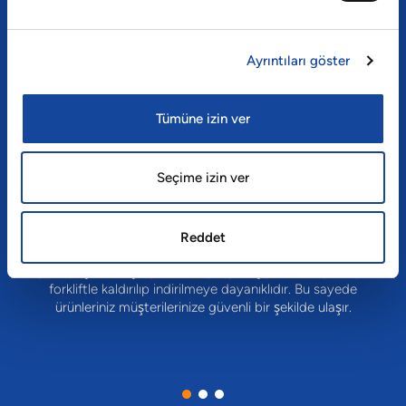
YENİDEN KULLANILABİLİR TAŞIMA
AMBALAJI MI, KARTON AMBALAJ MI?
Ayrıntıları göster
GELECEK NEDEN YENİDEN KULLANILABİLİR
TAŞIMA AMBALAJINDA?
Tümüne izin ver
Seçime izin ver
Reddet
Plastik malzemeler sıvı emmez ve ayrıca ahşap veya karton
gibi ayrışmaz. Aşırı yüklenmeye, yanlış yüklenmeye veya
forkliftle kaldırılıp indirilmeye dayanıklıdır. Bu sayede
ürünleriniz müşterilerinize güvenli bir şekilde ulaşır.