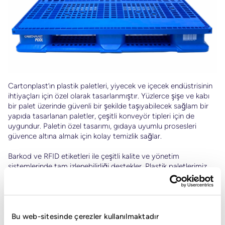
Cartonplast’ın plastik paletleri, yiyecek ve içecek endüstrisinin
ihtiyaçları için özel olarak tasarlanmıştır. Yüzlerce şişe ve kabı
bir palet üzerinde güvenli bir şekilde taşıyabilecek sağlam bir
yapıda tasarlanan paletler, çeşitli konveyör tipleri için de
uygundur. Paletin özel tasarımı, gıdaya uyumlu prosesleri
güvence altına almak için kolay temizlik sağlar.
Barkod ve RFID etiketleri ile çeşitli kalite ve yönetim
sistemlerinde tam izlenebilirliği destekler. Plastik paletlerimiz,
otomatik shrink hatları ve otomatik paletleme/depaletizasyon
için uygundur. Palet tasarımının tescilli patent koruması
mevcuttur.
DETAYLI BİLGİ
Bu web-sitesinde çerezler kullanılmaktadır