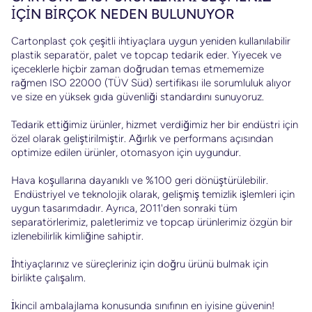
İÇİN BİRÇOK NEDEN BULUNUYOR
arı
Cartonplast çok çeşitli ihtiyaçlara uygun yeniden kullanılabilir
plastik separatör, palet ve topcap tedarik eder. Yiyecek ve
içeceklerle hiçbir zaman doğrudan temas etmememize
rağmen ISO 22000 (TÜV Süd) sertifikası ile sorumluluk alıyor
ve size en yüksek gıda güvenliği standardını sunuyoruz.
a
i
Tedarik ettiğimiz ürünler, hizmet verdiğimiz her bir endüstri için
özel olarak geliştirilmiştir. Ağırlık ve performans açısından
optimize edilen ürünler, otomasyon için uygundur.
eri
k
Hava koşullarına dayanıklı ve %100 geri dönüştürülebilir.
ık
Endüstriyel ve teknolojik olarak, gelişmiş temizlik işlemleri için
uygun tasarımdadır. Ayrıca, 2011'den sonraki tüm
separatörlerimiz, paletlerimiz ve topcap ürünlerimiz özgün bir
izlenebilirlik kimliğine sahiptir.
İhtiyaçlarınız ve süreçleriniz için doğru ürünü bulmak için
birlikte çalışalım.
İkincil ambalajlama konusunda sınıfının en iyisine güvenin!