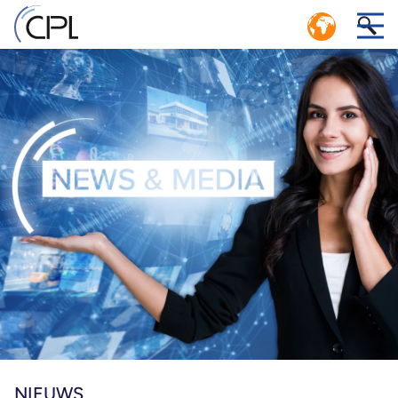
KRINGLOOPECONOMIE: EFFICIËNTE
LOGISTIEKE SYSTEMEN MET GESLOTEN
1
KRINGLOOP
or
CPL SERVICE CENTER POOLING MANAGEMENT
,
NIEUWS