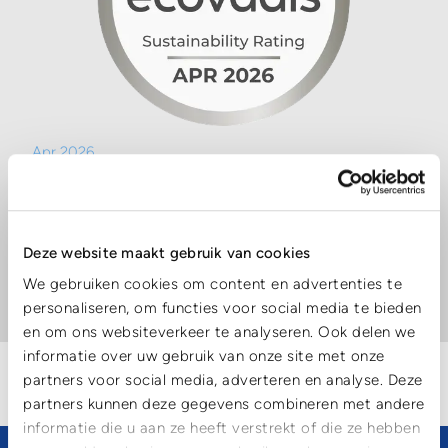
Apr 2026
GmbH opnieuw bekroond met de ECOVADIS Zilveren
Medaille
Cartonplast Group GmbH heeft in april opnieuw de
ECOVADIS Zilveren Medaille ontvangen, waarmee het
Deze website maakt gebruik van cookies
voortdurende engagement van het bedrijf voor
We gebruiken cookies om content en advertenties te
verantwoord en duurzaam ondernemen wordt bevestigd
Meer lezen
personaliseren, om functies voor social media te bieden
en om ons websiteverkeer te analyseren. Ook delen we
informatie over uw gebruik van onze site met onze
partners voor social media, adverteren en analyse. Deze
MEER LADEN
partners kunnen deze gegevens combineren met andere
informatie die u aan ze heeft verstrekt of die ze hebben